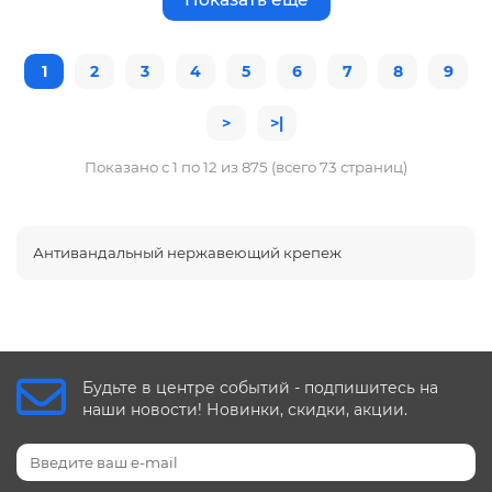
1
2
3
4
5
6
7
8
9
>
>|
Показано с 1 по 12 из 875 (всего 73 страниц)
Антивандальный нержавеющий крепеж
Будьте в центре событий - подпишитесь на
наши новости! Новинки, скидки, акции.