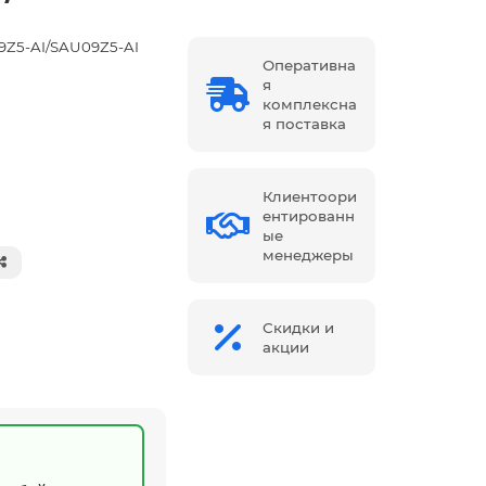
09Z5-AI/SAU09Z5-AI
Оперативна
я
комплексна
я поставка
Клиентоори
ентированн
ые
менеджеры
Скидки и
акции