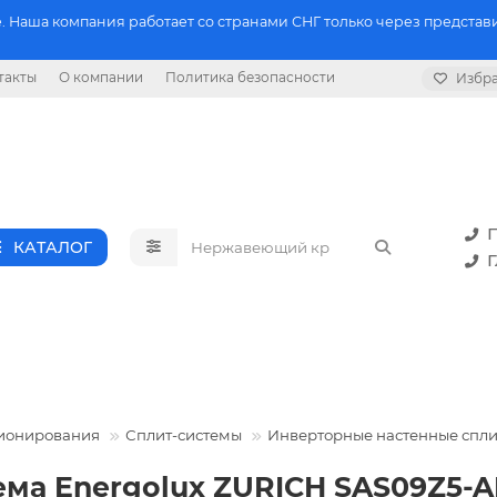
 Наша компания работает со странами СНГ только через представи
такты
О компании
Политика безопасности
Избр
П
КАТАЛОГ
Г
ионирования
Сплит-системы
Инверторные настенные спли
ема Energolux ZURICH SAS09Z5-A