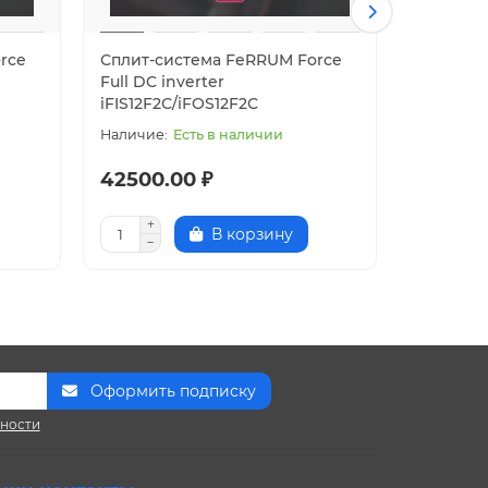
rce
Сплит-система FeRRUM Force
Сплит-с
Full DC inverter
Full DC i
iFIS12F2С/iFOS12F2С
iFIS18F2
Есть в наличии
42500.00 ₽
67900.
В корзину
Оформить подписку
сности