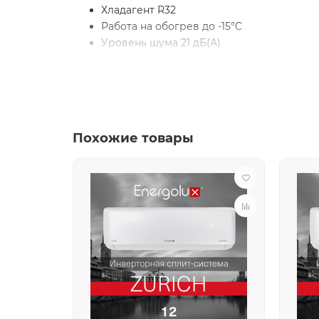
Хладагент R32
Работа на обогрев до -15°C
Уровень шума 21 дБ(А)
WiFi ready (SIW03A1)
Ионизатор воздуха
Функция персонального комфорта I FEE
Осушение и вентиляция
Пять скоростей вентилятора
Похожие товары
Интеллектуальный дисплей
24-часовой таймер
Самодиагностика
Самоочистка внутреннего блока
Турборежим
Антибактериальный фильтр
Русифицированный пульт
Держатель пульта
Гарантия 5 лет