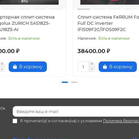
рторная сплит-система
Сплит-система FeRRUM Fo
golux ZURICH SAS18Z5-
Full DC inverter
U18Z5-AI
iFIS09F2С/iFOS09F2С
Есть в наличии
Есть в наличии
00.00 ₽
38400.00 ₽
В корзину
В корзину
есь
Я прочитал(а) и согласен(на) с условиями
Политика безопа