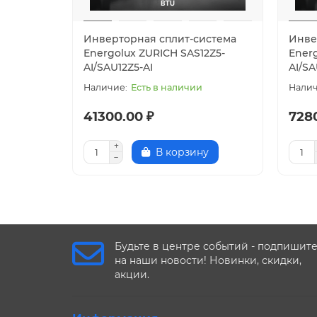
Инверторная сплит-система
Инве
Energolux ZURICH SAS12Z5-
Ener
AI/SAU12Z5-AI
AI/SA
Есть в наличии
41300.00 ₽
728
В корзину
Будьте в центре событий - подпишит
на наши новости! Новинки, скидки,
акции.