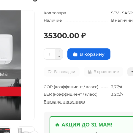
Код товара
SEV - SAS
Наличие
В наличии
35300.00 ₽
В корзину
В закладки
В сравнение
COP (коэффициент / класс)
3,77/A
EER (коэффициент / класс)
3,20/A
Все характеристики
🔥 АКЦИЯ ДО 31 МАЯ!