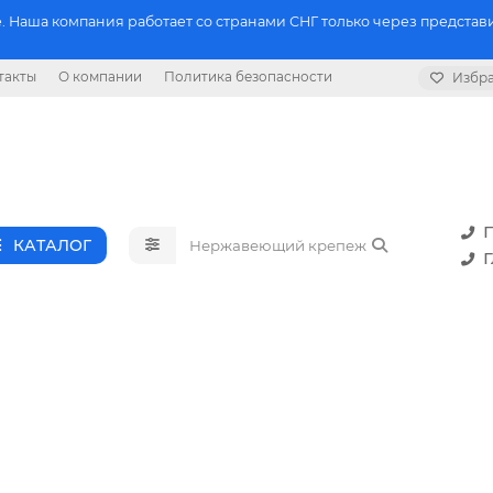
 Наша компания работает со странами СНГ только через представи
такты
О компании
Политика безопасности
Избр
П
КАТАЛОГ
Г