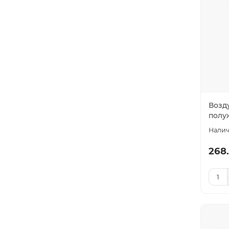
Возд
полу
268.