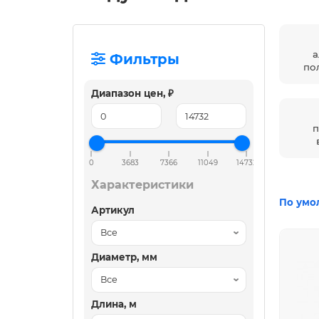
Фильтры
по
Диапазон цен, ₽
0
3683
7366
11049
14732
Характеристики
По умо
Артикул
Диаметр, мм
Длина, м