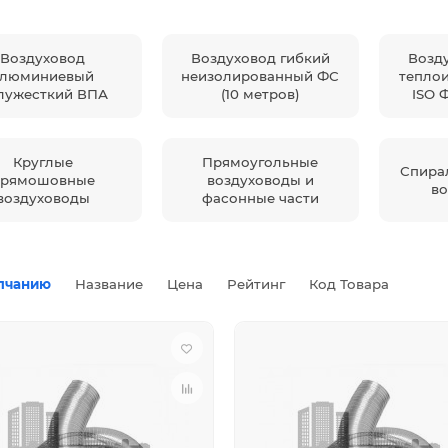
Воздуховод
Воздуховод гибкий
Возд
алюминиевый
неизолированный ФС
тепло
лужесткий ВПА
(10 метров)
ISO 
Круглые
Прямоугольные
Спира
прямошовные
воздуховоды и
во
воздуховоды
фасонные части
лчанию
Название
Цена
Рейтинг
Код Товара