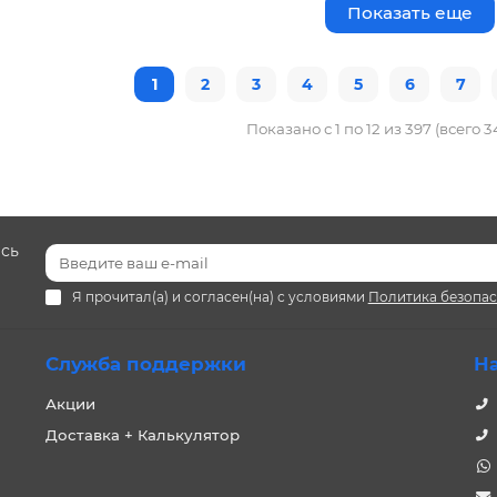
Показать еще
1
2
3
4
5
6
7
Показано с 1 по 12 из 397 (всего 
есь
Я прочитал(а) и согласен(на) с условиями
Политика безопа
Служба поддержки
Н
Акции
Доставка + Калькулятор