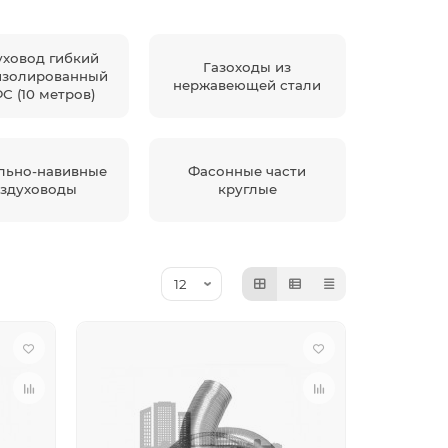
уховод гибкий
Газоходы из
изолированный
нержавеющей стали
ФС (10 метров)
льно-навивные
Фасонные части
здуховоды
круглые