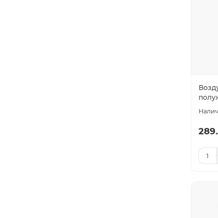
Возд
полу
289.