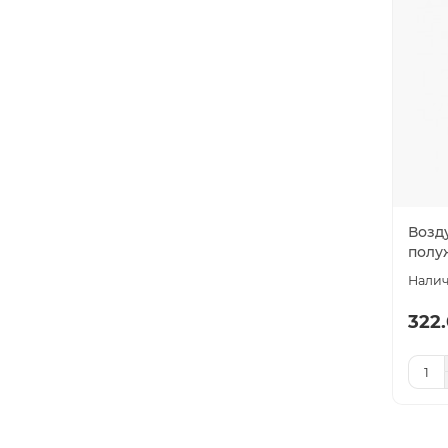
Возд
полу
322.