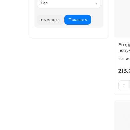
Показать
Очистить
Возд
полу
213.