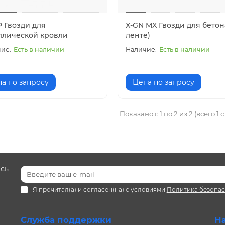
P Гвозди для
X-GN MX Гвозди для бетон
ллической кровли
ленте)
Есть в наличии
Есть в наличии
а по запросу
Цена по запросу
Показано с 1 по 2 из 2 (всего 1 
есь
Я прочитал(а) и согласен(на) с условиями
Политика безопа
Служба поддержки
Н