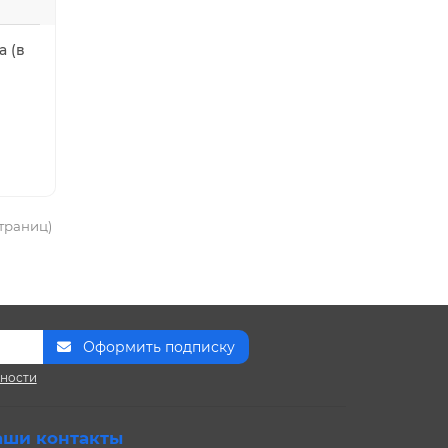
а (в
страниц)
Оформить подписку
сности
аши контакты