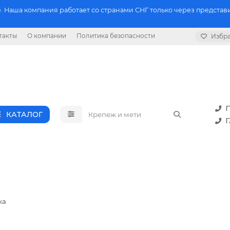
 Наша компания работает со странами СНГ только через представи
такты
О компании
Политика безопасности
Избр
П
КАТАЛОГ
Г
жа