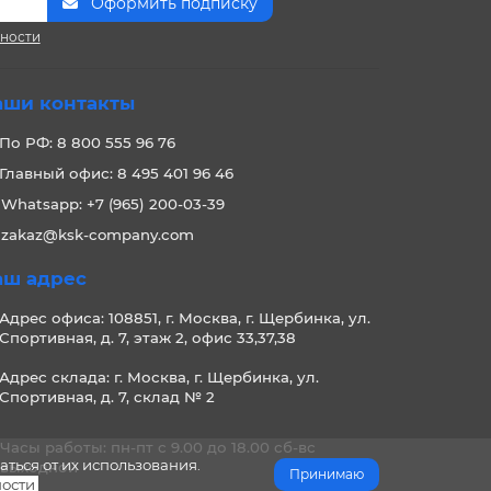
Оформить подписку
сности
аши контакты
По РФ: 8 800 555 96 76
Главный офис: 8 495 401 96 46
Whatsapp: +7 (965) 200-03-39
zakaz@ksk-company.com
аш адрес
Адрес офиса: 108851, г. Москва, г. Щербинка, ул.
Спортивная, д. 7, этаж 2, офис 33,37,38
Адрес склада: г. Москва, г. Щербинка, ул.
Спортивная, д. 7, склад № 2
Часы работы: пн-пт с 9.00 до 18.00 сб-вс
аться от их использования.
выходной
Принимаю
ости
.