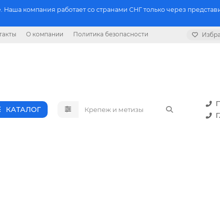
 Наша компания работает со странами СНГ только через представи
такты
О компании
Политика безопасности
Избр
П
КАТАЛОГ
Г