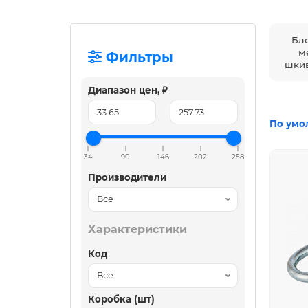
Бл
м
Фильтры
шкив
Диапазон цен, ₽
По умо
34
90
146
202
258
Производители
Характеристики
Код
Коробка (шт)