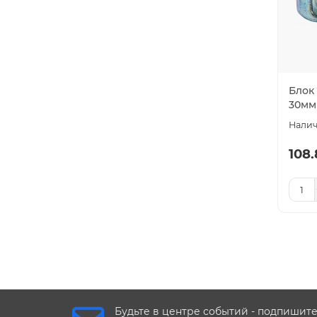
Блок
30мм
108.
Будьте в центре событий - подпишит