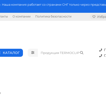
 Наша компания работает со странами СНГ только через представи
такты
О компании
Политика безопасности
Избр
П
КАТАЛОГ
Г
ы