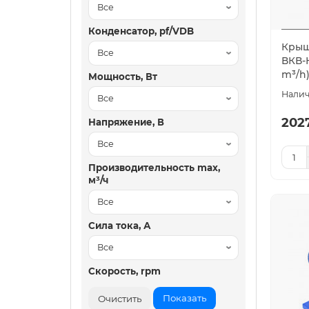
Конденсатор, pf/VDB
Крыш
ВКВ-К
m³/h
Мощность, Вт
202
Напряжение, В
Производительность max,
м³/ч
Сила тока, А
Скорость, rpm
Показать
Очистить