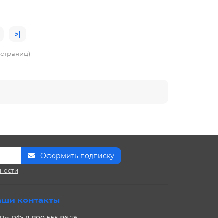
>|
4 страниц)
Оформить подписку
сности
аши контакты
По РФ: 8 800 555 96 76