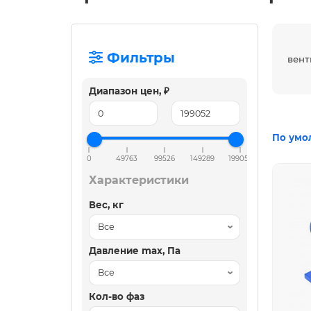
Фильтры
вент
Диапазон цен, ₽
По умо
0
49763
99526
149289
199052
Характеристики
Вес, кг
Давление max, Па
Кол-во фаз