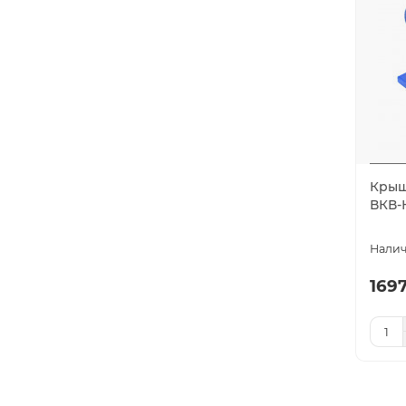
Крыш
ВКВ-К
1697