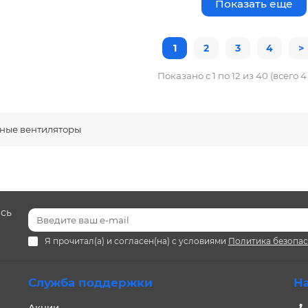
Показать еще
1
2
3
4
>
Показано с 1 по 12 из 40 (всего 
ные вентиляторы
есь
Я прочитал(а) и согласен(на) с условиями
Политика безопа
Служба поддержки
Н
Акции