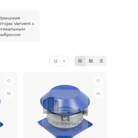
Крышные
яторы Vanvent с
ртикальным
выбросом