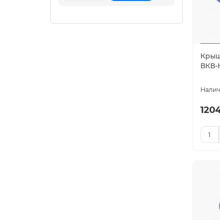
Крыш
ВКВ-К
1204