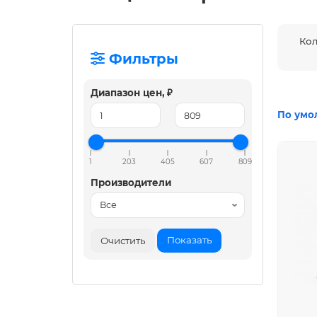
Ко
Фильтры
Диапазон цен, ₽
По умо
1
203
405
607
809
Производители
Показать
Очистить