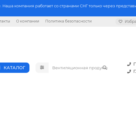
 Наша компания работает со странами СНГ только через представи
такты
О компании
Политика безопасности
Избр
П
КАТАЛОГ
Г