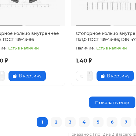
орное кольцо внутреннее
Стопорное кольцо внутр
,5 ГОСТ 13943-86
11х1,0 ГОСТ 13943-86; DIN 47
Есть в наличии
Есть в наличии
0 ₽
1.40 ₽
В корзину
В корзину
Показать еще
1
2
3
4
5
6
7
Показано с 1 по 12 из 218 (всего 1