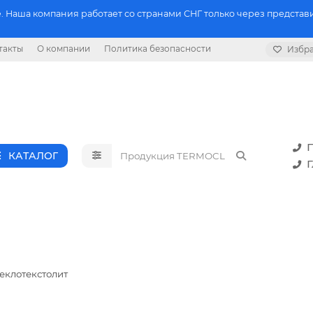
 Наша компания работает со странами СНГ только через представи
такты
О компании
Политика безопасности
Избр
П
КАТАЛОГ
Г
теклотекстолит