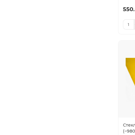
550.
Стек
(~980