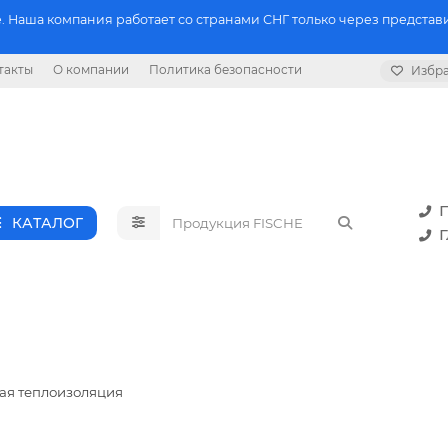
 Наша компания работает со странами СНГ только через представи
такты
О компании
Политика безопасности
Избр
П
КАТАЛОГ
Г
ая теплоизоляция