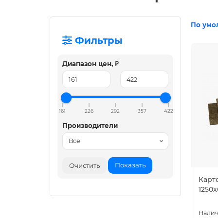
По умо
Фильтры
Диапазон цен, ₽
161
226
292
357
422
Производители
Показать
Очистить
Карт
1250