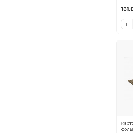
161.
Карт
фоль