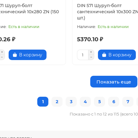
571 Шуруп-болт
DIN 571 Шуруп-болт
хнический 10x280 ZN (150
сантехнический 10x300 ZN
шт.)
Есть в наличии
Есть в наличии
.26 ₽
5370.10 ₽
В корзину
В корзину
Показать еще
1
2
3
4
5
6
7
Показано с 1 по 12 из 115 (всего 1