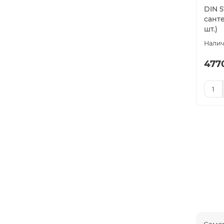
DIN 
санте
шт.)
4770