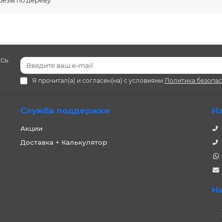
езы по дереву
есь
Я прочитал(а) и согласен(на) с условиями
Политика безопа
Служба поддержки
Н
Акции
Доставка + Калькулятор
Н