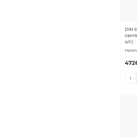
DIN 
санте
шт.)
4726