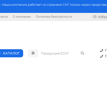
 Наша компания работает со странами СНГ только через представи
такты
О компании
Политика безопасности
Избр
П
КАТАЛОГ
Г