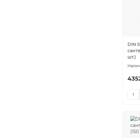
DIN 
сант
шт.)
435