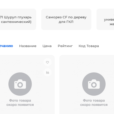
571 Шуруп глухарь
Саморез CF по дереву
унив
т сантехнический)
для ГКЛ
же
лчанию
Название
Цена
Рейтинг
Код Товара