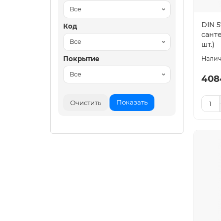
DIN 
Код
сант
шт.)
Покрытие
408
Показать
Очистить