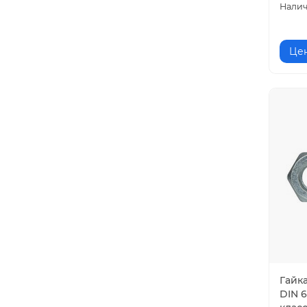
Цен
Гайк
DIN 6