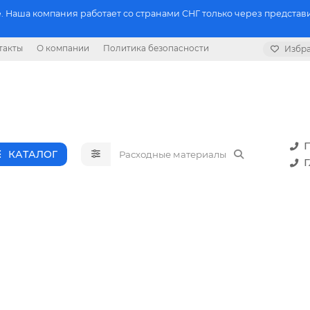
 Наша компания работает со странами СНГ только через представи
такты
О компании
Политика безопасности
Избр
П
КАТАЛОГ
Г