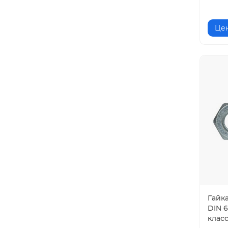
Цен
Гайк
DIN 6
клас