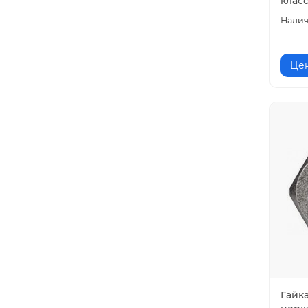
клас
Цен
Гайк