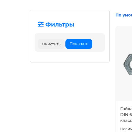
По умо
Фильтры
Показать
Очистить
Гайк
DIN 6
клас