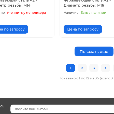
авеющая сталь А2 -
нержавеющая сталь А2 -
етр резьбы: M14
Диаметр резьбы: M16
Уточнить у менеджера
Есть в наличии
а по запросу
Цена по запросу
Показать еще
1
2
3
>
Показано с 1 по 12 из 35 (всего 
есь