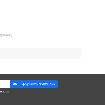
страниц)
Оформить подписку
сности