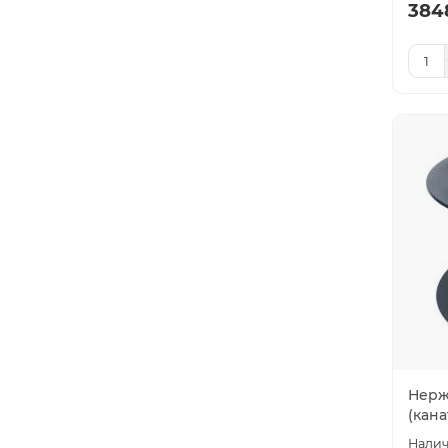
384
Нерж
(кана