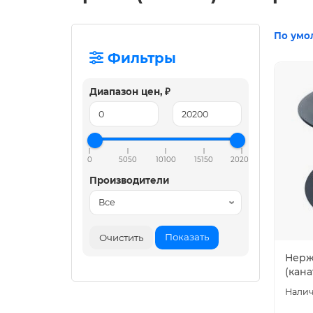
По умо
Фильтры
Диапазон цен, ₽
0
5050
10100
15150
20200
Производители
Показать
Очистить
Нерж
(кана