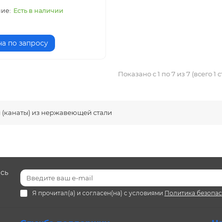
Есть в наличии
а по запросу
Показано с 1 по 7 из 7 (всего 1 
 (канаты) из нержавеющей стали
есь
Я прочитал(а) и согласен(на) с условиями
Политика безопа