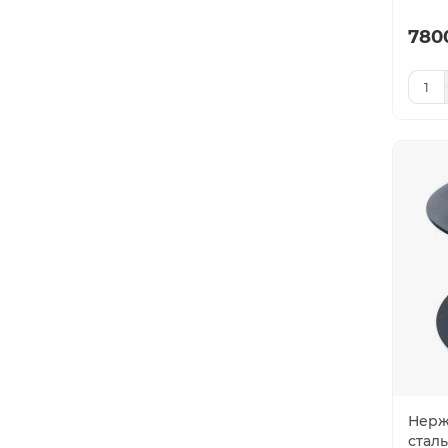
780
Нерж
сталь