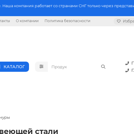
 Наша компания работает со странами СНГ только через представи
такты
О компании
Политика безопасности
Избр
П
КАТАЛОГ
Г
шнуры
авеющей стали