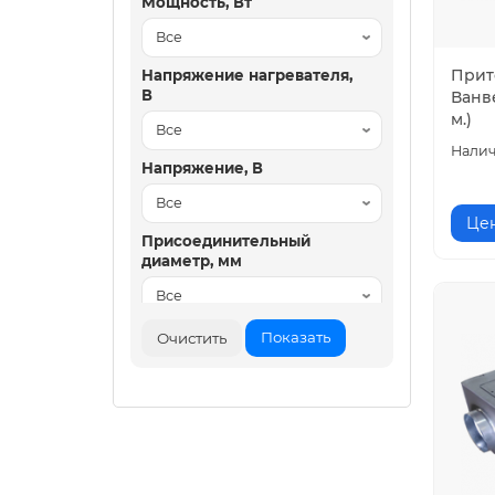
Мощность, Вт
Прит
Напряжение нагревателя,
В
Ванве
м.)
Напряжение, В
Цен
Присоединительный
диаметр, мм
Производительность max,
Показать
Очистить
м³/ч
Размеры, мм Д х Ш х В