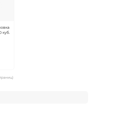
новка
 куб.
страниц)