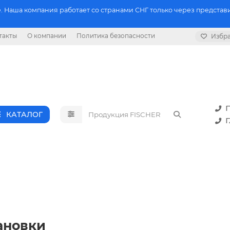
 Наша компания работает со странами СНГ только через представи
такты
О компании
Политика безопасности
Избр
П
КАТАЛОГ
Г
ановки