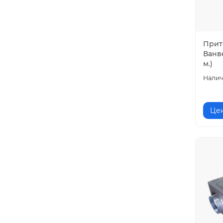
Сила тока, А
Скорость, rpm
Прит
Ванве
м.)
Цен