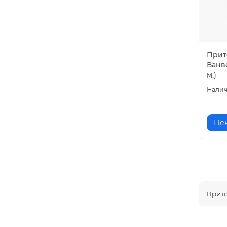
Прит
Ванве
м.)
Цен
Прито