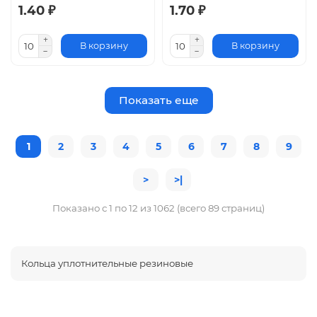
1.40 ₽
1.70 ₽
В корзину
В корзину
Показать еще
1
2
3
4
5
6
7
8
9
>
>|
Показано с 1 по 12 из 1062 (всего 89 страниц)
Кольца уплотнительные резиновые