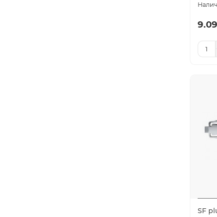
9.09
SF pl