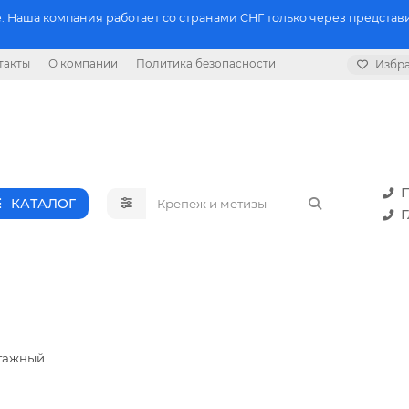
 Наша компания работает со странами СНГ только через представи
такты
О компании
Политика безопасности
Избр
П
КАТАЛОГ
Г
тажный