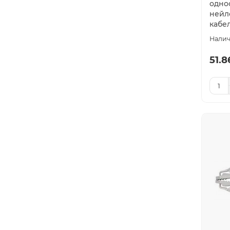
одно
нейл
кабе
51.8