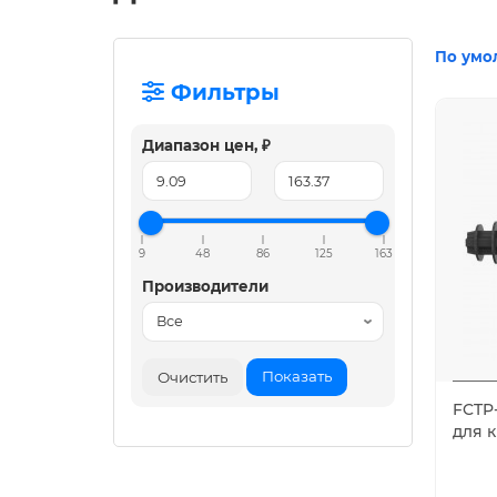
По умо
Фильтры
Диапазон цен, ₽
9
48
86
125
163
Производители
Показать
Очистить
FCTP
для 