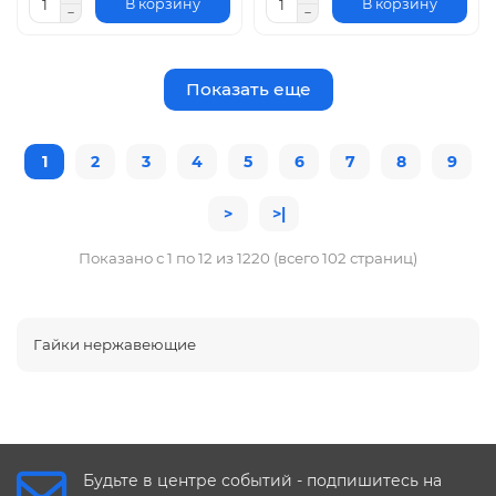
В корзину
В корзину
Показать еще
1
2
3
4
5
6
7
8
9
>
>|
Показано с 1 по 12 из 1220 (всего 102 страниц)
Гайки нержавеющие
Будьте в центре событий - подпишитесь на