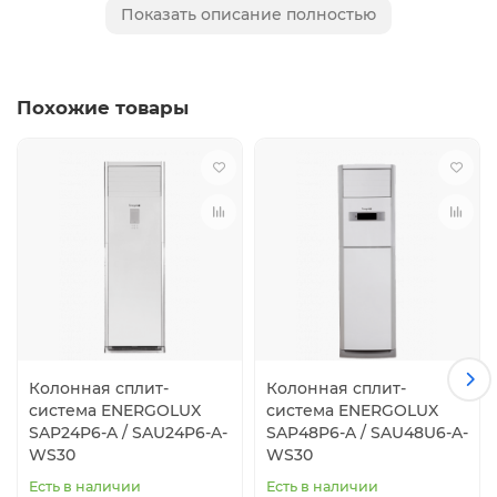
Работа в режиме охлаждения и обогрева при
Показать описание полностью
температуре до - 15°C
Беспроводной пульт ДУ с держателем в
комплекте
WiFi подготовка (WiFi ready)
Похожие товары
Колонная сплит-
Колонная сплит-
система ENERGOLUX
система ENERGOLUX
SAP24P6-A / SAU24P6-A-
SAP48P6-A / SAU48U6-A-
WS30
WS30
Есть в наличии
Есть в наличии