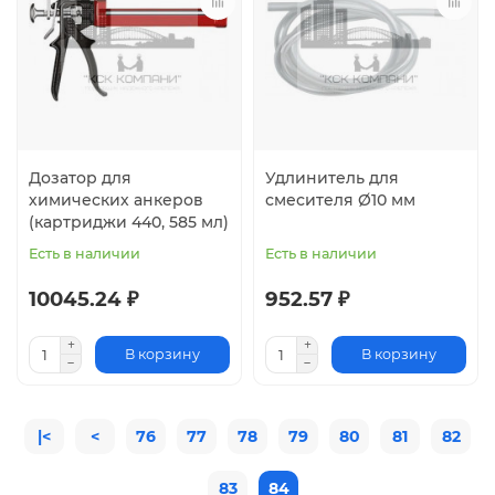
Дозатор для
Удлинитель для
химических анкеров
смесителя Ø10 мм
(картриджи 440, 585 мл)
Есть в наличии
Есть в наличии
10045.24 ₽
952.57 ₽
В корзину
В корзину
|<
<
76
77
78
79
80
81
82
83
84