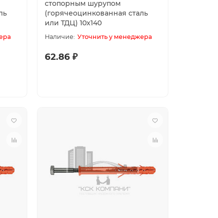
стопорным шурупом
ль
(горячеоцинкованная сталь
или ТДЦ) 10х140
ера
Уточнить у менеджера
62.86 ₽