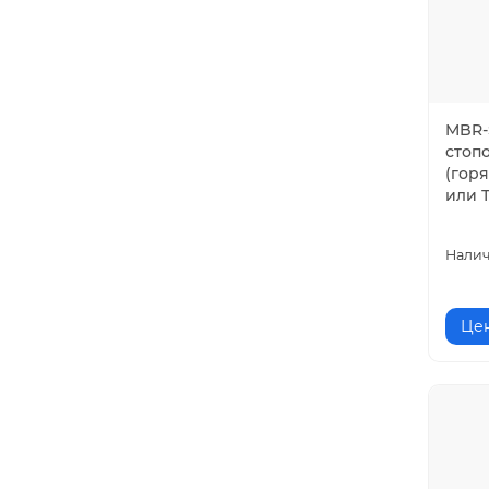
MBR-
стоп
(гор
или Т
Цен