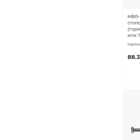
MBR-
стоп
(гор
или Т
88.3