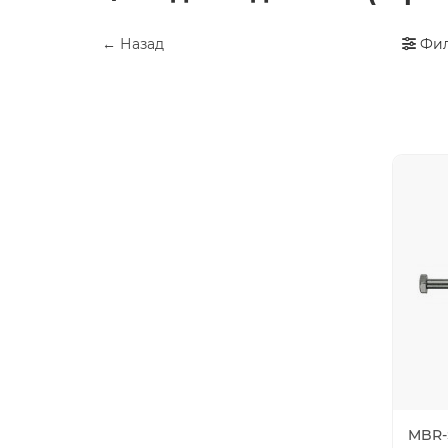
← Назад
Фил
MBR-