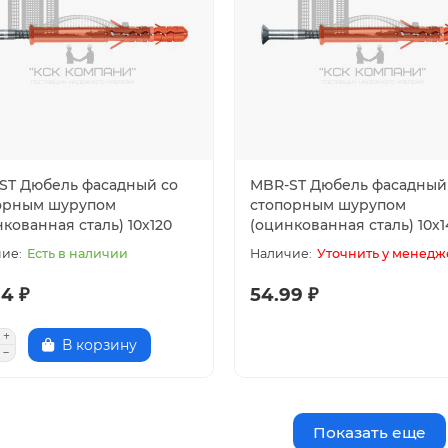
ST Дюбель фасадный со
MBR-ST Дюбель фасадный
орным шурупом
стопорным шурупом
кованная сталь) 10х120
(оцинкованная сталь) 10х1
Есть в наличии
Уточнить у менедж
4 ₽
54.99 ₽
В корзину
Показать еще