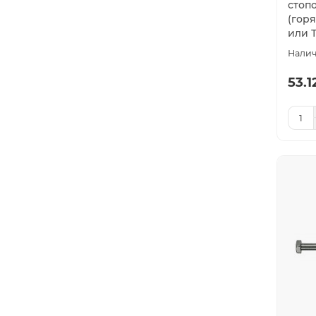
стоп
(гор
или Т
53.1