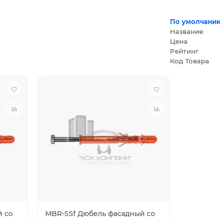
По умолчани
Название
Цена
Рейтинг
Код Товара
й со
MBR-SSf Дюбель фасадный со