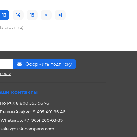
13
14
15
>
>|
 15 страниц)
Оформить подписку
сности
аши контакты
По РФ: 8 800 555 96 76
Главный офис: 8 495 401 96 46
Whatsapp: +7 (965) 200-03-39
zakaz@ksk-company.com