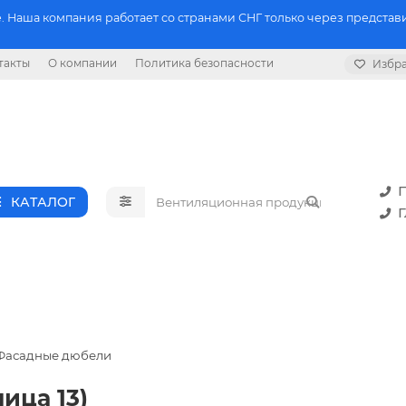
 Наша компания работает со странами СНГ только через представи
такты
О компании
Политика безопасности
Избр
П
КАТАЛОГ
Г
Фасадные дюбели
ица 13)