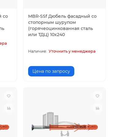
й со
MBR-SSf Дюбель фасадный со
стопорным шурупом
ль
(горячеоцинкованная сталь
или ТДЦ) 10х240
ера
Уточнить у менеджера
Цена по запросу