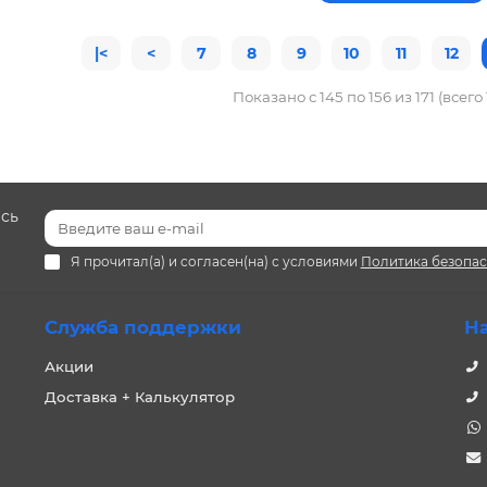
|<
<
7
8
9
10
11
12
Показано с 145 по 156 из 171 (всего
есь
Я прочитал(а) и согласен(на) с условиями
Политика безопа
Служба поддержки
Н
Акции
Доставка + Калькулятор