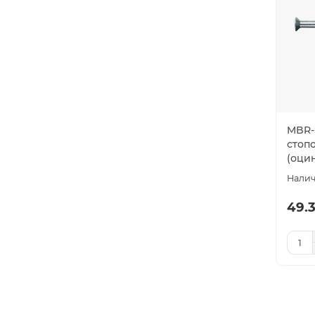
MBR-
стоп
(оцин
49.3