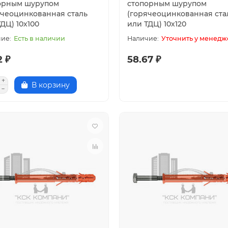
орным шурупом
стопорным шурупом
ячеоцинкованная сталь
(горячеоцинкованная ста
ДЦ) 10х100
или ТДЦ) 10х120
Есть в наличии
Уточнить у менедж
2 ₽
58.67 ₽
В корзину