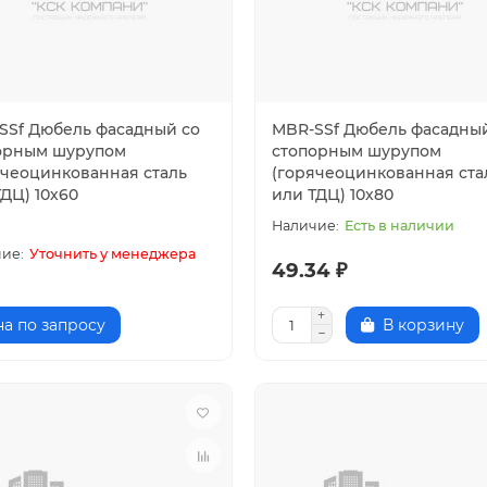
SSf Дюбель фасадный со
MBR-SSf Дюбель фасадны
орным шурупом
стопорным шурупом
ячеоцинкованная сталь
(горячеоцинкованная ста
ДЦ) 10х60
или ТДЦ) 10х80
Есть в наличии
Уточнить у менеджера
49.34 ₽
а по запросу
В корзину