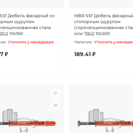
SSf Дюбель фасадный со
MBR-SSf Дюбель фасадны
орным шурупом
стопорным шурупом
ячеоцинкованная сталь
(горячеоцинкованная ста
ДЦ) 10х160
или ТДЦ) 10х200
Уточнить у менеджера
Уточнить у менедж
7 ₽
189.41 ₽