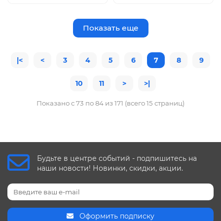
Показать еще
|<
<
3
4
5
6
7
8
9
10
11
>
>|
Показано с 73 по 84 из 171 (всего 15 страниц)
Будьте в центре событий - подпишитесь на
наши новости! Новинки, скидки, акции.
Оформить подписку