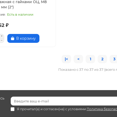
ажная с гайками ОЦ, M8
 мм (2")
Есть в наличии
52 ₽
В корзину
|<
<
1
2
3
Показано с 37 по 37 из 37 (всего 
есь
Я прочитал(а) и согласен(на) с условиями
Политика безопа