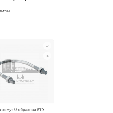
ьтры
а-хомут U-образная ETR