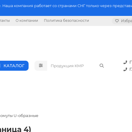
 Наша компания работает со странами СНГ только через представи
такты
О компании
Политика безопасности
Избр
П
КАТАЛОГ
Г
Хомуты U-образные
аница 4)