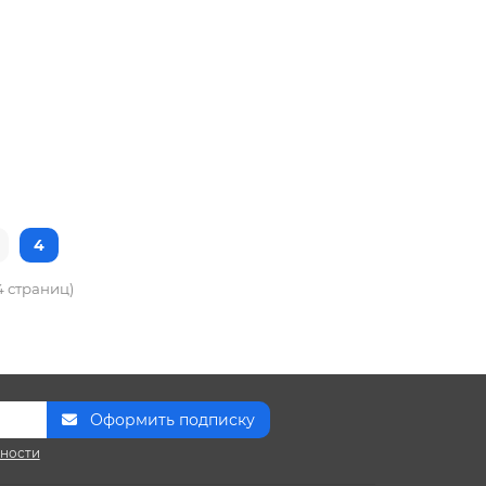
4
4 страниц)
Оформить подписку
сности