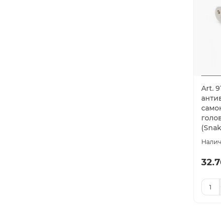
Art. 
анти
само
голо
(Snak
32.7