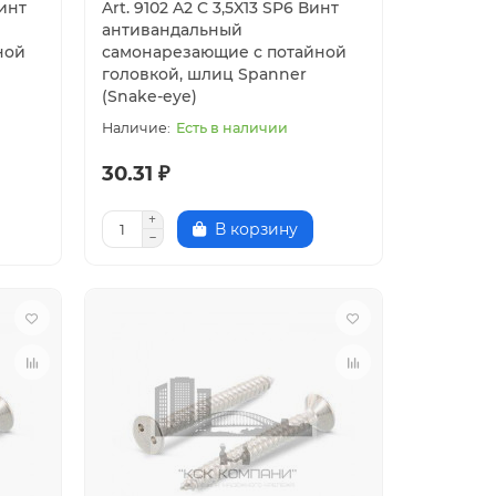
Винт
Art. 9102 A2 C 3,5X13 SP6 Винт
антивандальный
ной
самонарезающие с потайной
головкой, шлиц Spanner
(Snake-eye)
Есть в наличии
30.31 ₽
В корзину