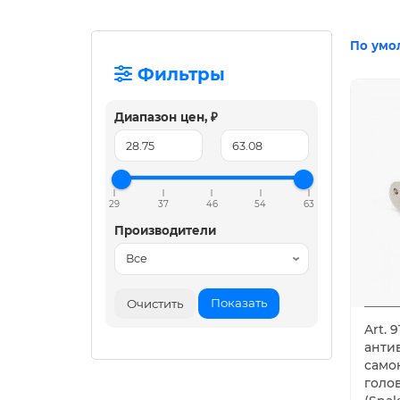
По умо
Фильтры
Диапазон цен, ₽
29
37
46
54
63
Производители
Показать
Очистить
Art. 
анти
само
голо