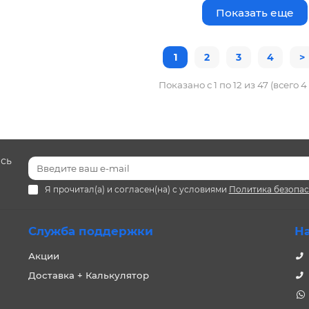
Показать еще
1
2
3
4
>
Показано с 1 по 12 из 47 (всего 
есь
Я прочитал(а) и согласен(на) с условиями
Политика безопа
Служба поддержки
Н
Акции
Доставка + Калькулятор