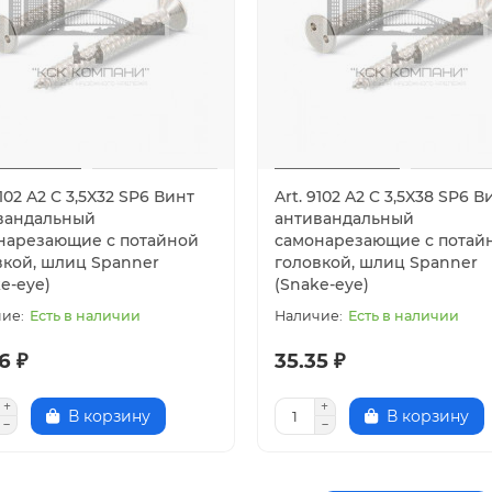
9102 A2 C 3,5X32 SP6 Винт
Art. 9102 A2 C 3,5X38 SP6 В
вандальный
антивандальный
нарезающие с потайной
самонарезающие с потай
вкой, шлиц Spanner
головкой, шлиц Spanner
e-eye)
(Snake-eye)
Есть в наличии
Есть в наличии
6 ₽
35.35 ₽
В корзину
В корзину