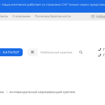
 Наша компания работает со странами СНГ только через представи
такты
О компании
Политика безопасности
Избр
П
КАТАЛОГ
Г
еж
Антивандальный нержавеющий крепеж