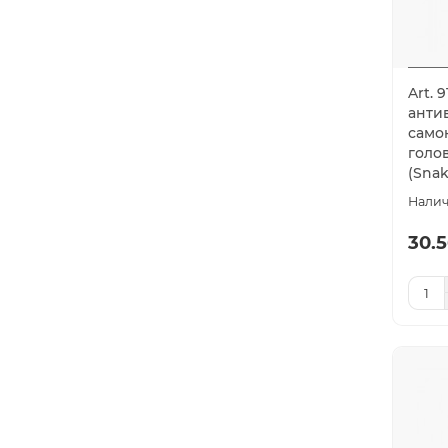
Art. 
анти
само
голо
(Snak
30.5