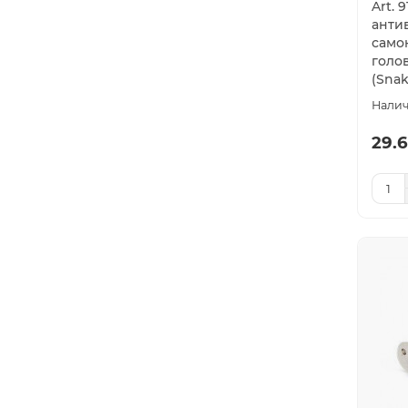
Art. 
анти
само
голо
(Snak
29.6