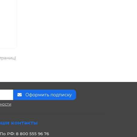
страниц)
Оформить подписку
сности
аши контакты
По РФ: 8 800 555 96 76