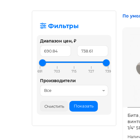
По умо
Фильтры
Диапазон цен, ₽
691
703
715
727
739
Производители
Показать
Очистить
Бита
винто
1/4" 