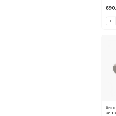
690
Бита
винто