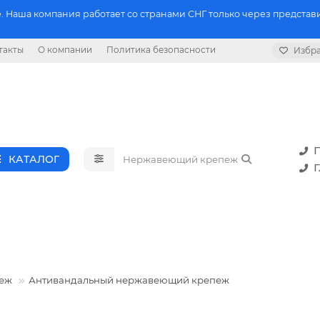
 Наша компания работает со странами СНГ только через представи
такты
О компании
Политика безопасности
Избр
П
КАТАЛОГ
Г
еж
Антивандальный нержавеющий крепеж