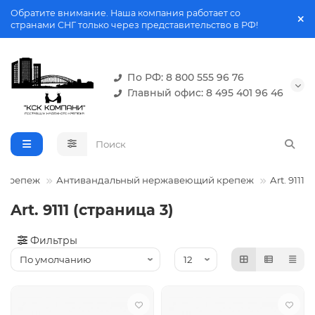
Обратите внимание. Наша компания работает со
странами СНГ только через представительство в РФ!
По РФ: 8 800 555 96 76
Главный офис: 8 495 401 96 46
 крепеж
Антивандальный нержавеющий крепеж
Art. 9111
Art. 9111 (страница 3)
Фильтры