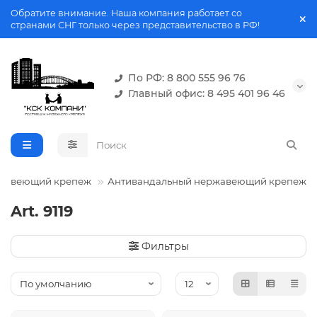
Обратите внимание. Наша компания работает со
странами СНГ только через представительство в РФ!
По РФ: 8 800 555 96 76
Главный офис: 8 495 401 96 46
жавеющий крепеж
Антивандальный нержавеющий крепеж
Art. 9119
Фильтры