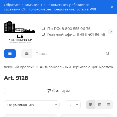
Обратите внимание. Наша компания работает со
странами СНГ только через представительство в РФ!
По РФ: 8 800 555 96 76
Главный офис: 8 495 401 96 46
жавеющий крепеж
Антивандальный нержавеющий крепеж
Art. 9128
Фильтры