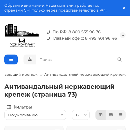
Обратите внимание. Наша компания работает со
странами СНГ только через представительство в РФ!
По РФ: 8 800 555 96 76
Главный офис: 8 495 401 96 46
жавеющий крепеж
Антивандальный нержавеющий крепеж
Антивандальный нержавеющий
крепеж (страница 73)
Фильтры