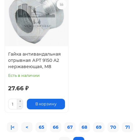
Гайка антивандальная
отрывная АРТ 9150 A2
нержавеющая, M8
Есть в наличии
27.66 ₽
В корзину
|<
<
65
66
67
68
69
70
71