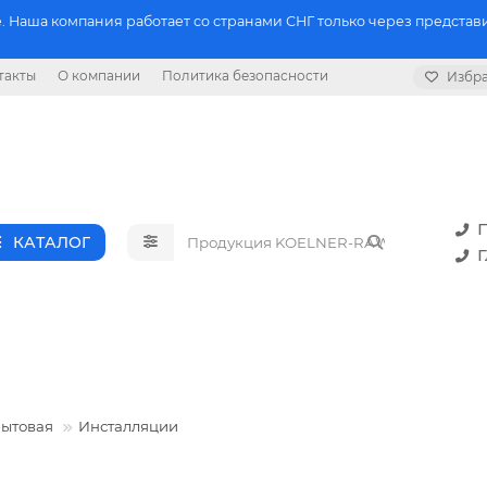
 Наша компания работает со странами СНГ только через представи
такты
О компании
Политика безопасности
Избр
П
КАТАЛОГ
Г
бытовая
Инсталляции