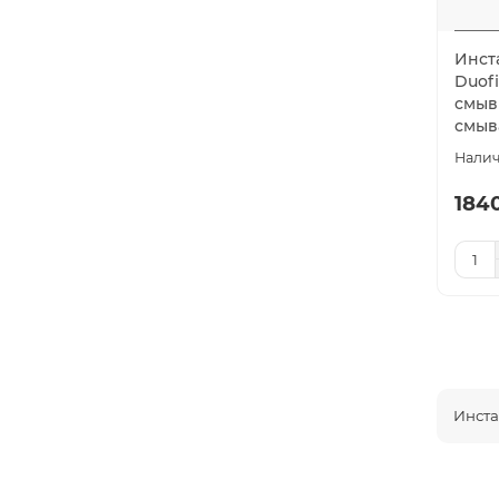
Коллекция
Инст
Duofi
Диаметр слива, см
смыв
смыв
Глубина, мм
184
Гарантия
Габариты, мм
Высота, мм
Инста
Страна