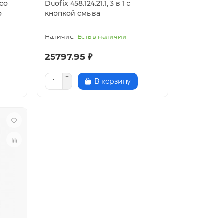
 со
Duofix 458.124.21.1, 3 в 1 с
о
кнопкой смыва
Есть в наличии
25797.95 ₽
В корзину