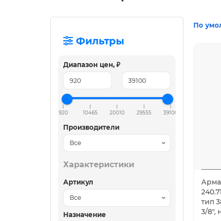
По умо
Фильтры
Диапазон цен, ₽
920
10465
20010
29555
39100
Производители
Характеристики
Арма
Артикул
240.7
тип 3
3/8",
Назначение