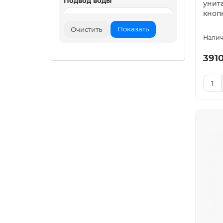
Подвод воды
унитаз
кноп
Показать
Очистить
Объем смывного бачка, л
3910
Монтажная глубина, см
Вес, кг
Монтажная высота, см
Метод крепления
Материал