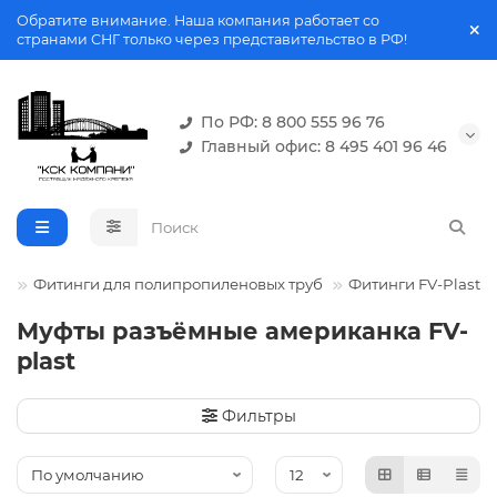
Обратите внимание. Наша компания работает со
странами СНГ только через представительство в РФ!
По РФ: 8 800 555 96 76
Главный офис: 8 495 401 96 46
и
Фитинги для полипропиленовых труб
Фитинги FV-Plast
Муфты разъёмные американка FV-
plast
Фильтры