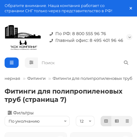
Обратите внимание. Наша компания работает со
странами СНГ только через представительство в РФ!
По РФ: 8 800 555 96 76
Главный офис: 8 495 401 96 46
нженерная
Фитинги
Фитинги для полипропиленовых труб
Фитинги для полипропиленовых
труб (страница 7)
Фильтры