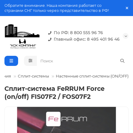
Обратите внимание. Наша компания работает со
странами СНГ только через представительство в РФ!
По РФ: 8 800 555 96 76
Главный офис: 8 495 401 96 46
вания
Сплит-системы
Настенные сплит-системы (ON/OFF)
Сплит-система FeRRUM Force
(on/off) FIS07F2 / FOS07F2