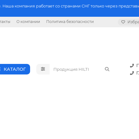
 Наша компания работает со странами СНГ только через представи
такты
О компании
Политика безопасности
Избр
П
КАТАЛОГ
Г