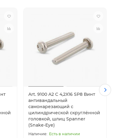
инт
Art. 9100 A2 C 4,2X16 SP8 Винт
Art. 9100
антивандальный
антиван
самонарезающий с
самонар
нной
цилиндрической скруглённой
цилиндр
головкой, шлиц Spanner
головко
(Snake-Eye)
(Snake-E
Есть в наличии