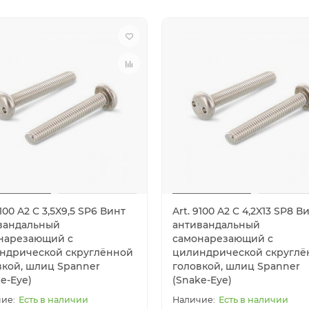
9100 A2 C 3,5X9,5 SP6 Винт
Art. 9100 A2 C 4,2X13 SP8 В
вандальный
антивандальный
нарезающий с
самонарезающий с
ндрической скруглённой
цилиндрической скруглё
вкой, шлиц Spanner
головкой, шлиц Spanner
e-Eye)
(Snake-Eye)
Есть в наличии
Есть в наличии