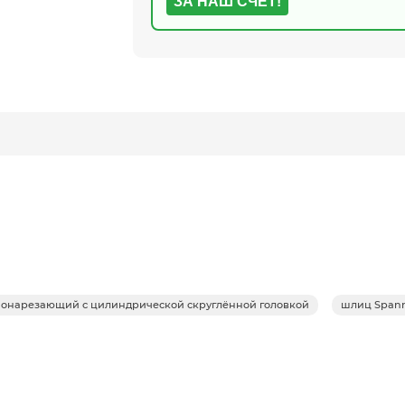
ЗА НАШ СЧЕТ!
монарезающий с цилиндрической скруглённой головкой
шлиц Spann