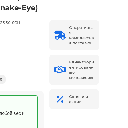
nake-Eye)
235 50-SCH
Оперативна
я
комплексна
я поставка
Клиентоори
ентированн
ые
менеджеры
Скидки и
акции
(любой вес и