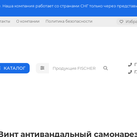
 Наша компания работает со странами СНГ только через представи
такты
О компании
Политика безопасности
Избр
П
КАТАЛОГ
Г
P6 Винт антивандальный самонар