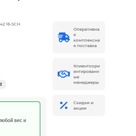
242 16-SCH
Оперативна
я
комплексна
я поставка
Клиентоори
ентированн
ые
менеджеры
Скидки и
акции
(любой вес и