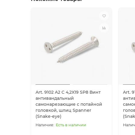
Art. 9102 A2 C 4,2X19 SP8 Винт
Art. 
антивандальный
анти
самонарезающие с потайной
само
головкой, шлиц Spanner
голо
(Snake-eye)
(Snak
Есть в наличии