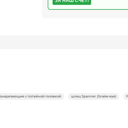
ЗА НАШ СЧЕТ!
монарезающие с потайной головкой
шлиц Spanner (Snake-eye)