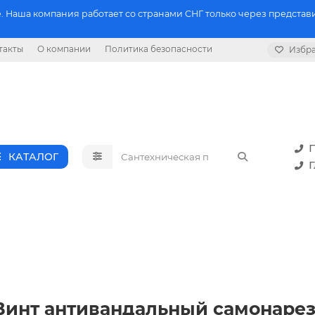
 Наша компания работает со странами СНГ только через представи
такты
О компании
Политика безопасности
Избр
П
КАТАЛОГ
Г
P8 Винт антивандальный самонар