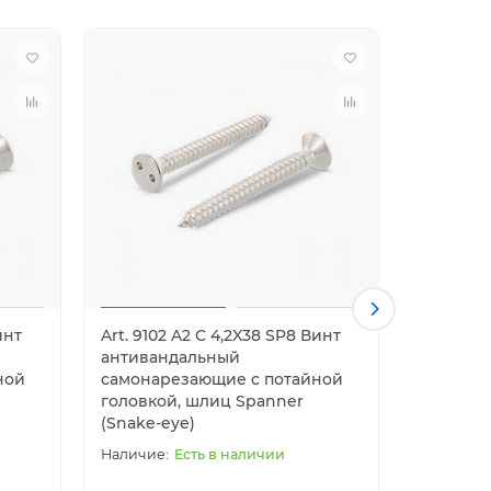
инт
Art. 9102 A2 C 4,2X38 SP8 Винт
Art. 9102
антивандальный
антиван
ной
самонарезающие с потайной
самонар
головкой, шлиц Spanner
головко
(Snake-eye)
(Snake-e
Есть в наличии