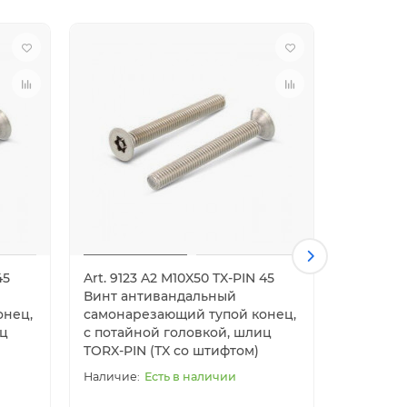
45
Art. 9123 A2 M10X50 TX-PIN 45
Art. 9123
Винт антивандальный
Винт ан
онец,
самонарезающий тупой конец,
самонар
иц
с потайной головкой, шлиц
с потай
TORX-PIN (TX со штифтом)
TORX-PIN
Есть в наличии