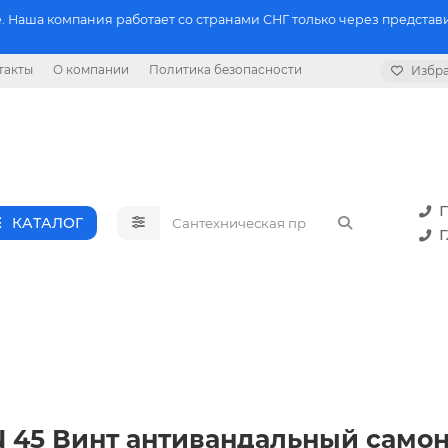
 Наша компания работает со странами СНГ только через представи
такты
О компании
Политика безопасности
Избр
П
КАТАЛОГ
Г
PIN 45 Винт антивандальный сам