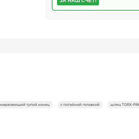
ЗА НАШ СЧЕТ!
амонарезающий тупой конец
с потайной головкой
шлиц TORX-PIN