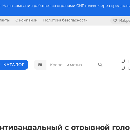
 Наша компания работает со странами СНГ только через представи
такты
О компании
Политика безопасности
Избр
П
КАТАЛОГ
Г
 антивандальный с отрывной гол