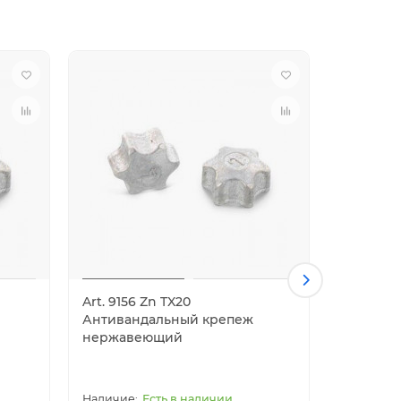
Art. 9156 Zn TX20
Art. 9156
Антивандальный крепеж
Антиван
нержавеющий
нержав
Есть в наличии