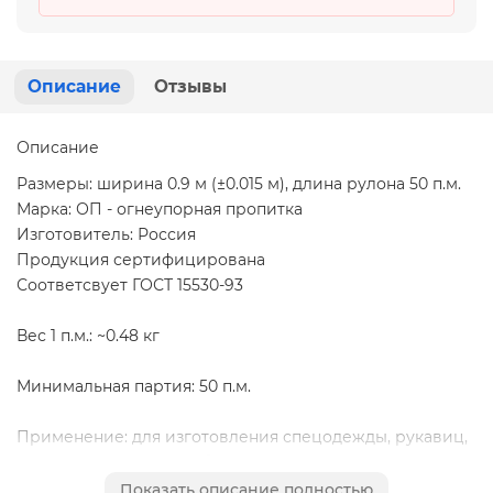
Описание
Отзывы
Описание
Размеры: ширина 0.9 м (±0.015 м), длина рулона 50 п.м.
Марка: ОП - огнеупорная пропитка
Изготовитель: Россия
Продукция сертифицирована
Соответсвует ГОСТ 15530-93
Вес 1 п.м.: ~0.48 кг
Минимальная партия: 50 п.м.
Применение: для изготовления спецодежды, рукавиц,
защищающих от искр, брызг расплавленного металла,
окалины, контакта с нагретыми поверхностями,
Показать описание полностью