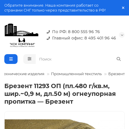
Обратите внимание. Наша компания работает со
странами СНГ только через представительство в РФ!
По РФ: 8 800 555 96 76
Главный офис: 8 495 401 96 46
отехнические изделия
Промышленный текстиль
Брезент
Брезент 11293 ОП (пл.480 г/кв.м,
шир.~0,9 м, дл.50 м) огнеупорная
пропитка — Брезент