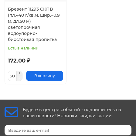
Изменение линейных размеров после замочки, %, не
более: 5
Брезент 11293 СКПВ
(пл.440 г/кв.м, шир.~0,9
Огнестойкость (контакт с пламенем), не менее, с: 30
м, дл.50 м)
Стойкость к прожиганию, не менее, с: 50
светопрочная
Переплетение: полотняное
водоупорно-
Вид пропитки: сверхпрочная комбинированная
биостойкая пропитка
огнеупорная пропитка
Есть в наличии
172.00 ₽
В корзину
Будьте в центре событий - подпишитесь на
наши новости! Новинки, скидки, акции.