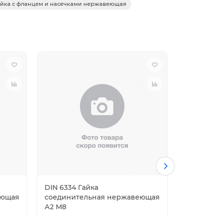
Гайка с фланцем и насечками нержавеющая
DIN 6334 Гайка
DIN 6334
еющая
соединительная нержавеющая
соедини
А2 М8
А2 М10