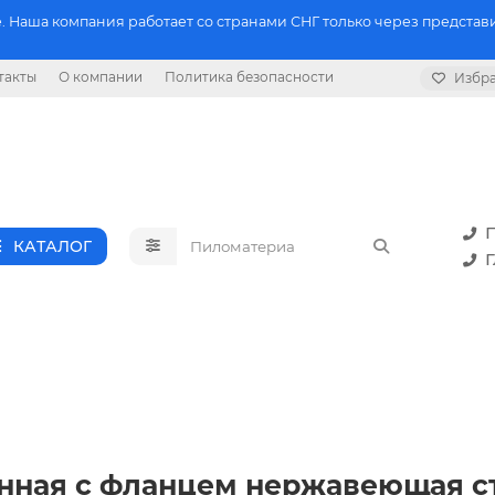
 Наша компания работает со странами СНГ только через представи
такты
О компании
Политика безопасности
Избр
П
КАТАЛОГ
Г
анная с фланцем нержавеющая с