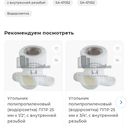
с внутренней резьбой
SA-47052
SA-47052
Применение
Отопление, Водоснабжение
Водорозетка
Рабочая температура, °С
80
Рекомендуем посмотреть
Рабочее давление, бар
25
Размер подключения, дюйм
1/2"
Резьба
внутренняя
Угольник
Угольник
Тип соединения
полипропиленовый
полипропиленовый
пайка, резьба
(водорозетка) ППР 25
(водорозетка) ППР 25
мм х 1/2", с внутренней
мм х 3/4", с внутренней
Тип товара
резьбой
резьбой
Водорозетка