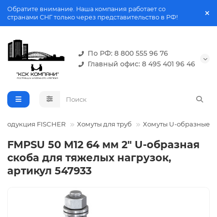
Обратите внимание. Наша компания работает со
странами СНГ только через представительство в РФ!
По РФ: 8 800 555 96 76
Главный офис: 8 495 401 96 46
Продукция FISCHER
Хомуты для труб
Хомуты U-образные
FMPSU 50 M12 64 мм 2" U-образная
скоба для тяжелых нагрузок,
артикул 547933