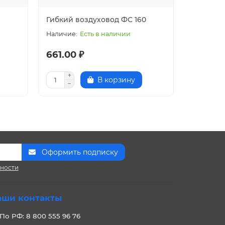
Гибкий воздуховод ФС 160
Гибкий 
Есть в наличии
661.00 ₽
897.00
В корзину
Оформить подписку
сности
аши контакты
По РФ: 8 800 555 96 76