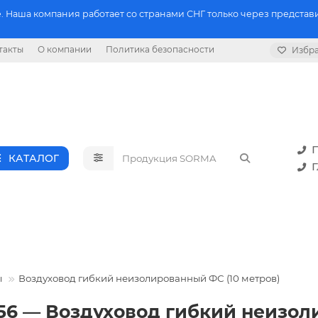
 Наша компания работает со странами СНГ только через представи
такты
О компании
Политика безопасности
Избр
П
КАТАЛОГ
Г
ы
Воздуховод гибкий неизолированный ФС (10 метров)
56 — Воздуховод гибкий неизол