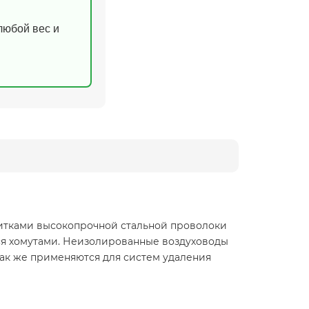
(любой вес и
итками высокопрочной стальной проволоки
ься хомутами. Неизолированные воздуховоды
ак же применяются для систем удаления