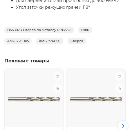
Для сверления стали прочностью до 900 H/мм2
Угол заточки режущих граней 118°
HSS PRO Сверло по металлу DIN338 5
0х86
AMG-726D05
AMG-726D05
Сверла
Похожие товары