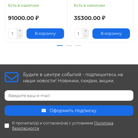
Самодиагностика
Есть в наличии
Есть в наличии
Самоочистка внутреннего блока
Турборежим
91000.00 ₽
35300.00 ₽
Антибактериальный фильтр
Русифицированный пульт
В корзину
В корзину
Держатель пульта
Гарантия 5 лет
Будьте в центре событий - подпишитесь на
наши новости! Новинки, скидки, акции.
Оформить подписку
Я прочитал(а) и согласен(на) с условиями
Политика
безопасности