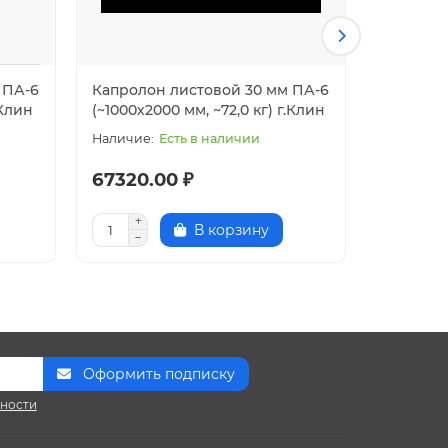
 ПА-6
Капролон листовой 30 мм ПА-6
Капроло
.Клин
(~1000х2000 мм, ~72,0 кг) г.Клин
(~1000х10
Есть в наличии
67320.00 ₽
44230.
В корзину
Оформить подписку
сности