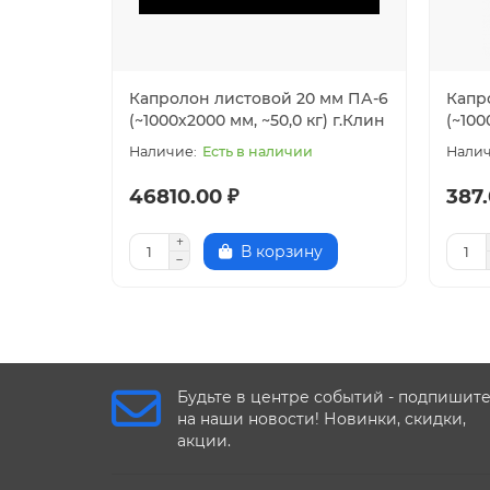
Водопоглощение:
—при насыщении водой 23°C: 7 мг
Прочность на разрыв: 58 Н/кв.мм
Удлинение при разрыве: 100 %
Капролон листовой 20 мм ПА-6
Капр
Ударная вязкость по Шарпи: 23 кДж/кв.мм
(~1000х2000 мм, ~50,0 кг) г.Клин
(~100
Коэффициент трения: 0.42
Есть в наличии
Твердость по Шор D: 88
46810.00 ₽
387.
В корзину
Будьте в центре событий - подпишит
на наши новости! Новинки, скидки,
акции.