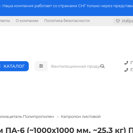
 Наша компания работает со странами СНГ только через представи
такты
О компании
Политика безопасности
Избр
П
КАТАЛОГ
Г
олиацеталь Полипропилен
Капролон листовой
 ПА-6 (~1000х1000 мм, ~25,3 кг)