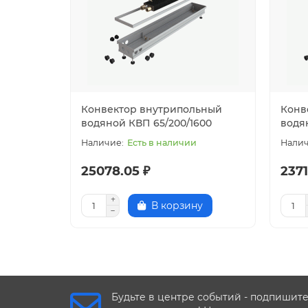
Размеры(Ш/Г/Д)
200x65x1800 мм
Конвектор внутрипольный
Конв
водяной КВП 65/200/1600
водя
Есть в наличии
25078.05 ₽
2371
В корзину
Будьте в центре событий - подпишит