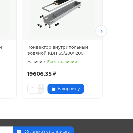
й
Конвектор внутрипольный
Конвект
водяной КВП 65/200/1200
водяной
Есть в наличии
19606.35 ₽
16870.
В корзину
Оформить подписку