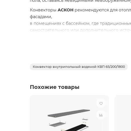
пола, оставаясь невидимыми невооруженному
Конвекторы
АСКОН
рекомендуются для отоп
фасадами,
в помещениях с бассейном, где традиционны
самостоятельного или дополнительного источ
Преимущества внутрипольных конвекторо
экономия энергии и высокая динамика 
повышенная теплоотдача и экологичност
надежность – теплообменник из алюмини
Конвектор внутрипольный водяной КВП 65/200/1800
долговечность – труба теплообменника и
Технические характеристи
Похожие товары
КВП
конвектор естестве
Материал
Алюминий
Рабочее давление
16 атм
Испытательное давление
20 атм
Теплоотдача при 70°С
460 Вт
MAX t теплоносителя
120°С
Вес
12,4 кг