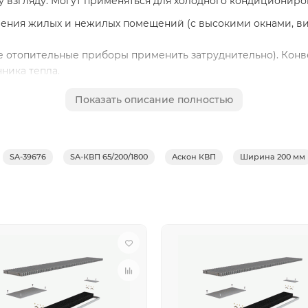
 взгляду. Могут применяться для холодного кондициониро
ления жилых и нежилых помещений (с высокими окнами, в
е отопительные приборы применить затруднительно). Конв
ника тепла.
в
ASKON:
Показать описание полностью
отопления;
ь – корпус и декоративная решетка из алюминия;
евого листа толщиной 0,5 мм;
SA-39676
SA-КВП 65/200/1800
Аскон КВП
Ширина 200 мм
зготовлена из меди, Ø15 мм, толщина стенки 1мм;
ки
нной конвекции