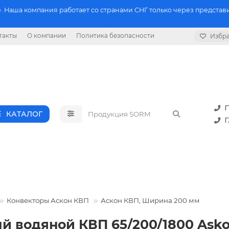
 Наша компания работает со странами СНГ только через представи
такты
О компании
Политика безопасности
Избр
П
КАТАЛОГ
Г
Конвекторы Аскон КВП
Аскон КВП, Ширина 200 мм
й водяной КВП 65/200/1800 Ask