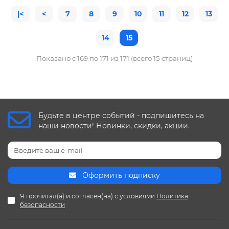
|<
<
7
8
9
10
11
12
13
14
15
Показано с 169 по 171 из 171 (всего 15 страниц)
Будьте в центре событий - подпишитесь на
наши новости! Новинки, скидки, акции.
Оформить подписку
Я прочитал(а) и согласен(на) с условиями
Политика
безопасности