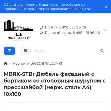
Обратите внимание. Наша компания работает со
странами СНГ только через представительство в РФ!
По РФ: 8 800 555 96 76
Главный офис: 8 495 401 96 46
Крепеж MUNGO/BRALO/MKT
MBRK-STBr Дюбель фасадный с
бортиком со стопорным шурупом с
прессшайбой (нерж. сталь A4)
10х100