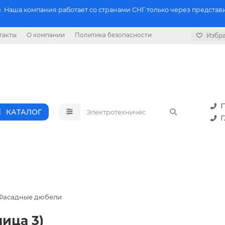
 Наша компания работает со странами СНГ только через представи
такты
О компании
Политика безопасности
Избр
П
КАТАЛОГ
Г
Фасадные дюбели
ица 3)