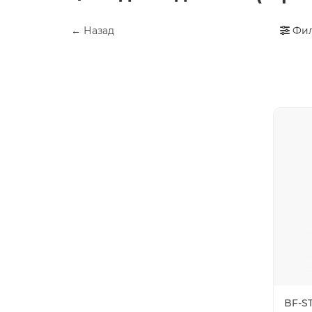
← Назад
Фил
BF-S