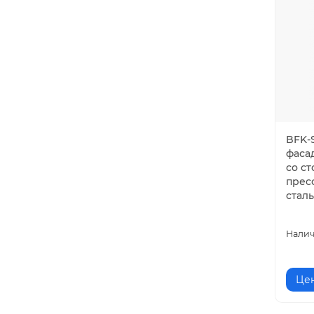
BFK-
фаса
со с
прес
сталь
Цен