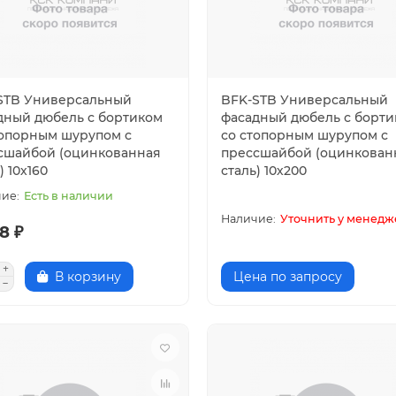
STB Универсальный
BFK-STB Универсальный
дный дюбель с бортиком
фасадный дюбель с борт
топорным шурупом с
со стопорным шурупом с
сшайбой (оцинкованная
прессшайбой (оцинкован
) 10х160
сталь) 10х200
Есть в наличии
Уточнить у менедж
8 ₽
В корзину
Цена по запросу