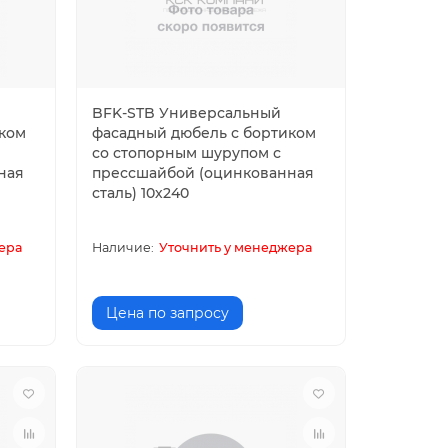
BFK-STB Универсальный
иком
фасадный дюбель с бортиком
со стопорным шурупом с
ная
прессшайбой (оцинкованная
сталь) 10х240
ера
Уточнить у менеджера
Цена по запросу