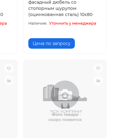
фасадный дюбель со
стопорным шурупом
60
(оцинкованная сталь) 10х80
ера
Уточнить у менеджера
Цена по запросу