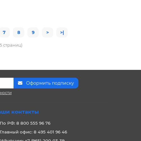
7
8
9
>
>|
15 страниц)
Оформить подписку
сности
аши контакты
По РФ: 8 800 555 96 76
Главный офис: 8 495 401 96 46
Whatsapp: +7 (965) 200-03-39