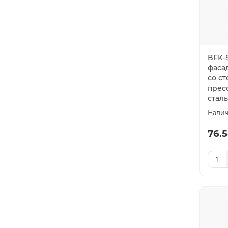
BFK-
фаса
со с
прес
сталь
76.5