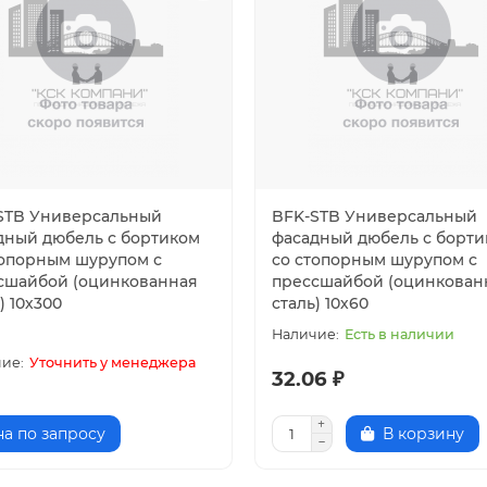
STB Универсальный
BFK-STB Универсальный
дный дюбель с бортиком
фасадный дюбель с борт
топорным шурупом с
со стопорным шурупом с
сшайбой (оцинкованная
прессшайбой (оцинкован
) 10х300
сталь) 10х60
Есть в наличии
Уточнить у менеджера
32.06 ₽
а по запросу
В корзину