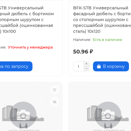
STB Универсальный
BFK-STB Универсальный
дный дюбель с бортиком
фасадный дюбель с борт
топорным шурупом с
со стопорным шурупом с
сшайбой (оцинкованная
прессшайбой (оцинкован
) 10х100
сталь) 10х120
Есть в наличии
Уточнить у менеджера
50.96 ₽
а по запросу
В корзину