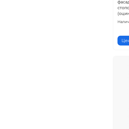
фаса
стоп
(оцин
Цен