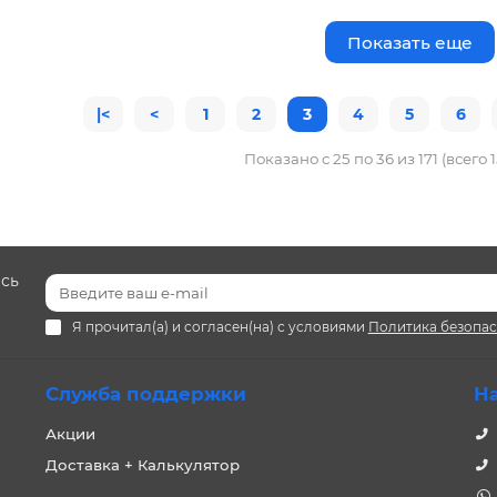
Показать еще
|<
<
1
2
3
4
5
6
Показано с 25 по 36 из 171 (всего 
есь
Я прочитал(а) и согласен(на) с условиями
Политика безопа
Служба поддержки
Н
Акции
Доставка + Калькулятор