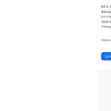
BFK-
фаса
со с
прес
сталь
Цен