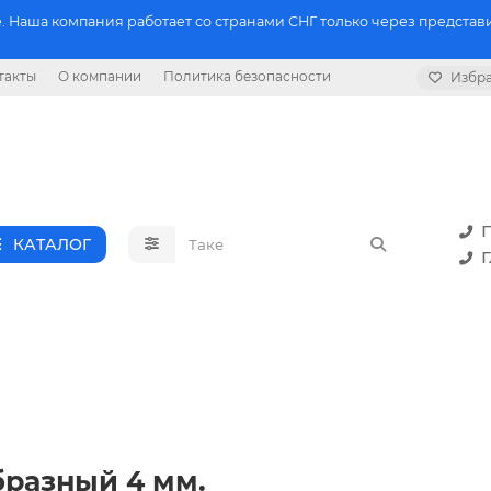
 Наша компания работает со странами СНГ только через представи
такты
О компании
Политика безопасности
Избр
П
КАТАЛОГ
Г
разный 4 мм.