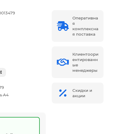
0013479
Оперативна
я
комплексна
я поставка
Клиентоори
ентированн
ые
менеджеры
79
Скидки и
ь А4
акции