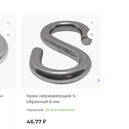
м-
Крюк нержавеющий S-
Крюк не
образный 6 мм.
образны
Есть в наличии
46.77 ₽
99.00 