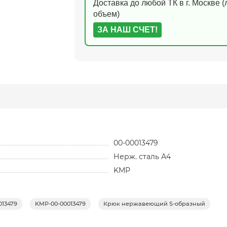
Доставка до любой ТК в г. Москве 
объем)
ЗА НАШ СЧЕТ!
00-00013479
Нерж. сталь А4
KMP
013479
KMP-00-00013479
Крюк нержавеющий S-образный