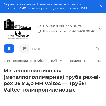
Обратите внимание. Наша компания работает со
странами СНГ только через представительство в РФ!
По РФ: 8 800 555 96 76
Главный офис: 8 495 401 96 46
ника инженерная
Трубы
Трубы Valtec полипропиленовые
Металлопластиковая
(металлополимерная) труба pex-al-
pex 26 х 3,0 мм Valtec — Трубы
Valtec полипропиленовые